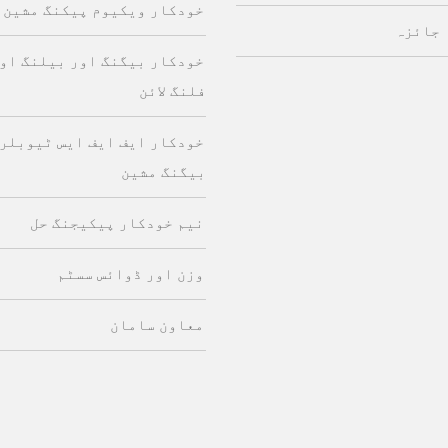
خودکار ویکیوم پیکنگ مشین
 جائزہ
خودکار بیگنگ اور بیلنگ او
فلنگ لائن
خودکار ایف ایف ایس ٹیوبلر 
بیگنگ مشین
نیم خودکار پیکیجنگ حل
وزن اور ڈوائس سسٹم
معاون سامان