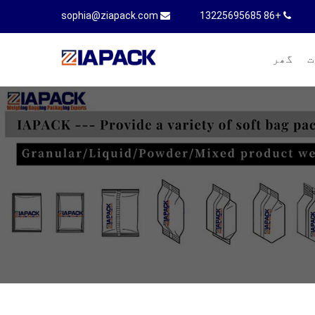
sophia@ziapack.com
+86 13225695685
ت
گھر