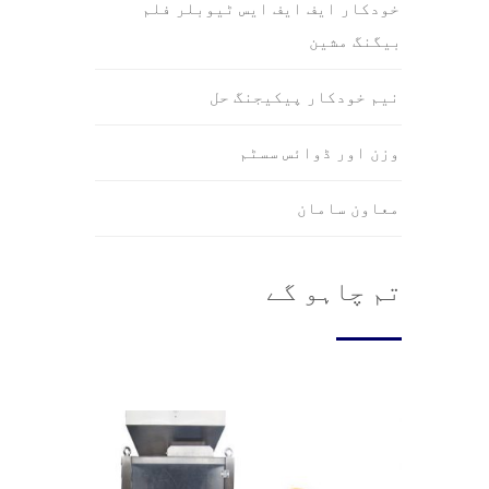
خودکار ایف ایف ایس ٹیوبلر فلم
بیگنگ مشین
نیم خودکار پیکیجنگ حل
وزن اور ڈوائس سسٹم
معاون سامان
تم چاہو گے