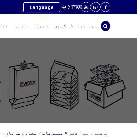
中文官网
Language
ہم سے رابطہ کریں
سروس
خبریں
پیک
آپ یہاں ہیں:
گھر
»
مصنوعات
»
معاون سامان
»