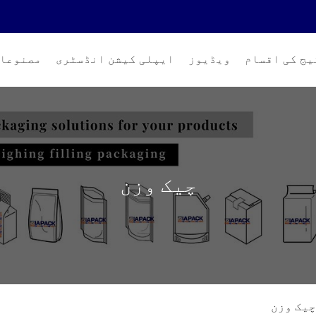
یج کی اقسام
ویڈیوز
ایپلی کیشن انڈسٹری
مصنوعا
چیک وزن
چیک وزن