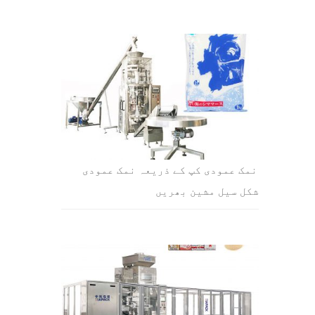
نمک عمودی کپ کے ذریعہ نمک عمودی
شکل سیل مشین بھریں