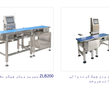
یز وزن چیک کرنے والی
ZLB200 سیریز ویٹر چیکر مشین
ئے فروخت