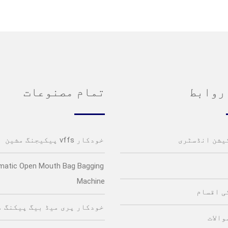
روابط
تمام مصنوعات
یشن انڈسٹری
خودکار vffs پیکیجنگ مشین
matic Open Mouth Bag Bagging
Machine
ی اقسام
خودکار پری میڈ بیگ پیکنگ م
والات