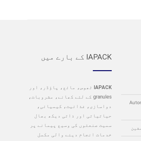
IAPACK کے بارے میں
IAPACK
ٹھوس، مائع، پاؤڈر، اور
granules کے لئے کھانے، مشروبات،
Auto
دواسازی، غذائیت، کیمیائی،
حیاتیاتی اور ذاتی دیکھ بھال
سمیت صنعتوں کی وسیع پیمانے پر
شین
خدمات انجام دینے والی مکمل