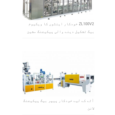
ZL100V2 خودکار اینٹوں کا ویکیوم
بیگ تشکیل دینے والی پیکیجنگ مشین
آٹے کے لیے خودکار پیپر بیگ پیکیجنگ
لائن