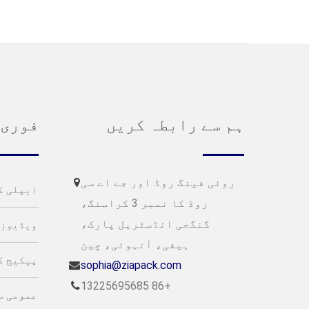
ہم سے رابطہ کریں
فوری 
روئی فینگ روڈ اور جے اے سی
ایپلی ک
روڈ کا نمبر 3 کراسنگ،
گنگجی انڈسٹریل پارک،
ویڈیوز
ہیفی، آنہوئی، چین
پیکیج ک
sophia@ziapack.com
+86 13225695685
عمومی س