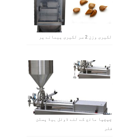
لکیری وزن 2 سر لکیری پیمانے پر
چپچپا مائع کے لئے ڈوئل ہیڈ پسٹن
فلر