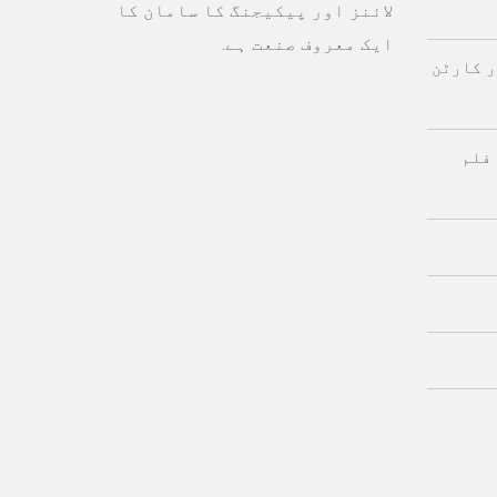
لائنز اور پیکیجنگ کا سامان کا
ایک معروف صنعت ہے.
ر کارٹن
فلم